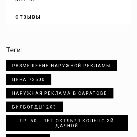
Воскресенское
ОТЗЫВЫ
Вязовка
Генеральское
теги:
РАЗМЕЩЕНИЕ НАРУЖНОЙ РЕКЛАМЫ
Горный
ЦЕНА 73500
Давыдовка
НАРУЖНАЯ РЕКЛАМА В САРАТОВЕ
Дергачи
БИЛБОРДЫ12Х3
ПР. 50 - ЛЕТ ОКТЯБРЯ КОЛЬЦО 3Й
Долина
ДАЧНОЙ