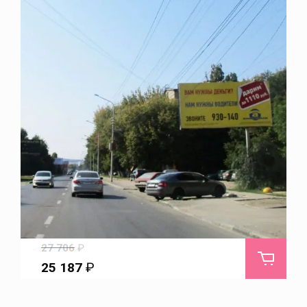
Ершов
Заветы Ильича
Загородный
Звонарёвка
Знаменский
Золотая Степь
27 706
₽
25 187
₽
Золотое