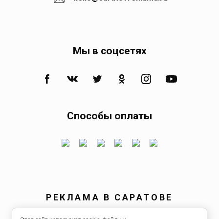
Квасниковка
Мы в соцсетях
Клещевка
Колос
Коминтерн
Способы оплаты
Комсомольское
Кормежка
РЕКЛАМА В САРАТОВЕ
Кочетное
© 2021 - 2026 [ООО "Онлайн Групп"]