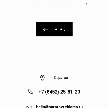
Ивановка
Ивантеевка
НАЗАД
Идолга
Имени Карла Маркса
Казачка
Калининск
г. Саратов
Каменка
+7 (8452) 25-81-20
Каменский
hello@saratovreklama.ru