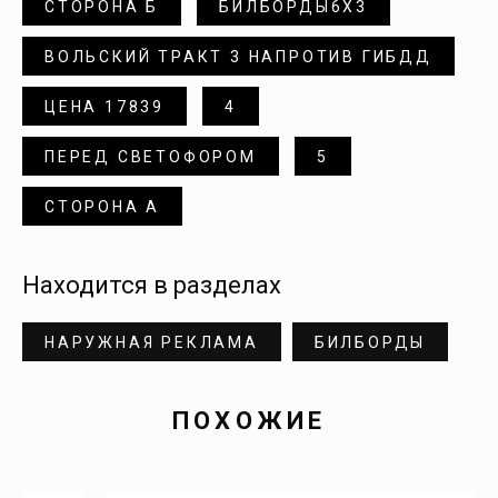
СТОРОНА Б
БИЛБОРДЫ6Х3
Донгуз
ВОЛЬСКИЙ ТРАКТ 3 НАПРОТИВ ГИБДД
Дубки
ЦЕНА 17839
4
Духовницкое
ПЕРЕД СВЕТОФОРОМ
5
СТОРОНА А
Дьяковка
Екатериновка
Находится в разделах
Елизаветино
НАРУЖНАЯ РЕКЛАМА
БИЛБОРДЫ
Елшанка
ПОХОЖИЕ
Еруслан