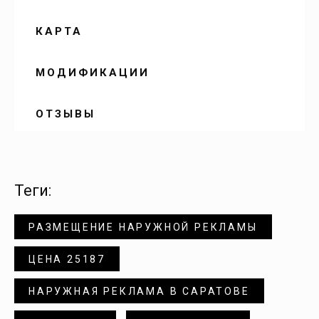
Воскресенское
КАРТА
Вязовка
МОДИФИКАЦИИ
Генеральское
ОТЗЫВЫ
Горный
теги:
Давыдовка
РАЗМЕЩЕНИЕ НАРУЖНОЙ РЕКЛАМЫ
Дергачи
ЦЕНА 25187
Долина
НАРУЖНАЯ РЕКЛАМА В САРАТОВЕ