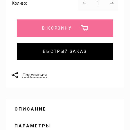
Дорожное радио
Берёзово
Кол-во:
Русское радио
Бобровка
В КОРЗИНУ
Радио Европа Плюс
Бородаевка
БЫСТРЫЙ ЗАКАЗ
Бурный
Быков Отрог
Поделиться
Взлётный
Возрождение
ОПИСАНИЕ
Вольск
ПАРАМЕТРЫ