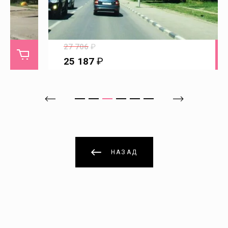
Ивановка
Ивантеевка
27 706
₽
25 187
₽
Идолга
Имени Карла Маркса
Казачка
НАЗАД
Калининск
Каменка
Каменский