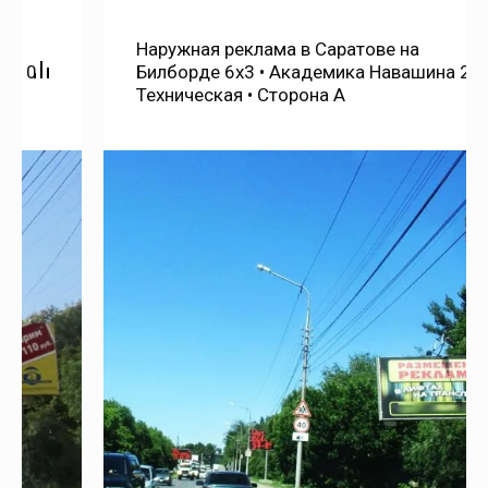
Ершов
Наружная реклама в Саратове на
Билборде 6х3 • Академика Навашина 26 -
Техническая • Сторона А
Заветы Ильича
Загородный
Звонарёвка
Знаменский
Золотая Степь
Золотое