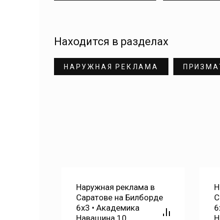
Находится в разделах
НАРУЖНАЯ РЕКЛАМА
ПРИЗМА
ма в
Наружная реклама в
лборде
Саратове на Билборде
Н
а
6х3 • Академика
С
Навашина 26 -
6