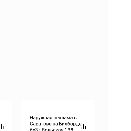
Наружная реклама в
Наружна
Саратове на Билборде
Саратов
6х3 • Высокая 12 А
6х3 • С
(между Навашина и