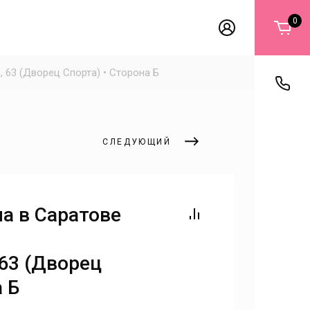
0
 63 (Дворец Спорта) • Сторона Б
СЛЕДУЮЩИЙ
а в Саратове
•
63 (Дворец
а Б