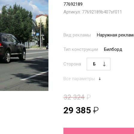
77692189
Артикул:
77692189b407sf011
Вид рекламы
Наружная реклам
Тип конструкции
Билборд
Сторона
Все параметры
32 324
₽
29 385
₽