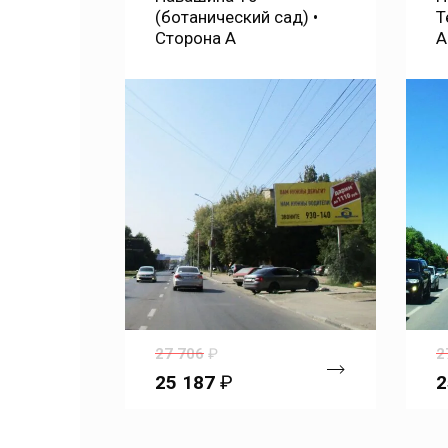
ад) •
Техническая • Сторона
М
А
27 706
₽
2
25 187
₽
2