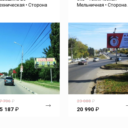
ельничная • Сторона А
Соколовая • Сторона 
3 088
₽
19 623
₽
0 990
₽
17 840
₽