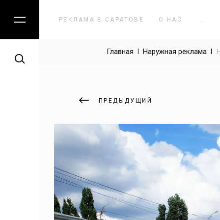
КАТАЛОГ
РЕКЛАМА В САРАТОВЕ
О НАС
...
Главная
 | 
Наружная реклама
 | 
Наружная реклама
Реклама на радио
ПРЕДЫДУЩИЙ
Реклама в лифтах
Светодиодные экраны
Создание сайтов
Digital Audio