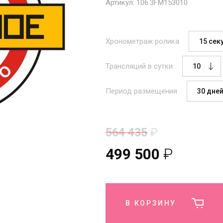
Артикул:
106.3FM153010
Хронометраж ролика
Трансляций в сутки
Период размещения
564 435
₽
499 500
₽
В КОРЗИНУ