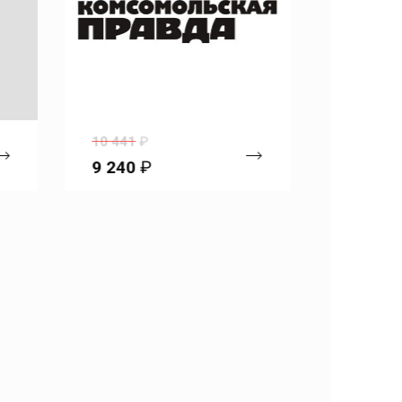
10 441
₽
10 679
₽
9 240
₽
9 450