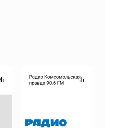
Радио Комсомольская
M
Радио Т
правда 90.6 FM