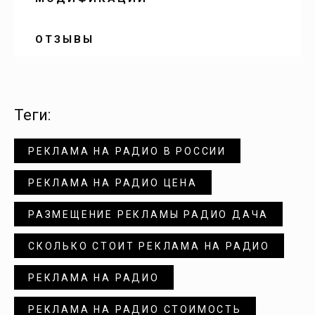
Воскресенское
ОТЗЫВЫ
Вязовка
Генеральское
теги:
РЕКЛАМА НА РАДИО В РОССИИ
Горный
РЕКЛАМА НА РАДИО ЦЕНА
Давыдовка
РАЗМЕЩЕНИЕ РЕКЛАМЫ РАДИО ДАЧА
Дергачи
СКОЛЬКО СТОИТ РЕКЛАМА НА РАДИО
РЕКЛАМА НА РАДИО
Долина
РЕКЛАМА НА РАДИО СТОИМОСТЬ