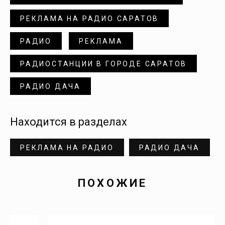
Донгуз
РЕКЛАМА НА РАДИО САРАТОВ
Дубки
РАДИО
РЕКЛАМА
РАДИОСТАНЦИИ В ГОРОДЕ САРАТОВ
Духовницкое
РАДИО ДАЧА
Дьяковка
Находится в разделах
Екатериновка
РЕКЛАМА НА РАДИО
РАДИО ДАЧА
Елизаветино
ПОХОЖИЕ
Елшанка
Еруслан