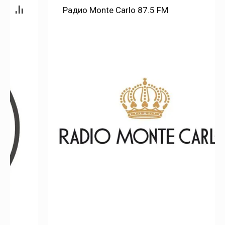
Радио Monte Carlo 87.5 FM
Ершов
Заветы Ильича
Загородный
Звонарёвка
Знаменский
Золотая Степь
Золотое