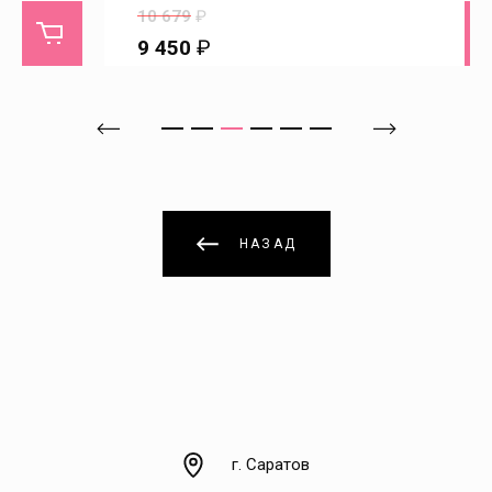
Ивановка
10 679
₽
9 450
₽
Ивантеевка
Идолга
Имени Карла Маркса
НАЗАД
Казачка
Калининск
Каменка
г. Саратов
Каменский