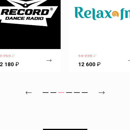
3 763
₽
14 238
₽
2 180
₽
12 600
₽