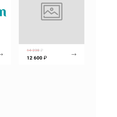
14 238
₽
10 441
₽
12 600
₽
9 240