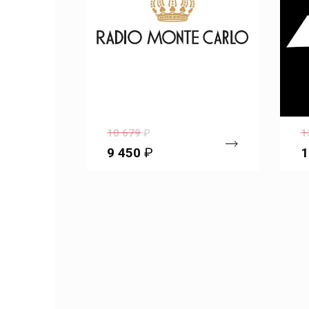
10 679
₽
1
9 450
₽
1