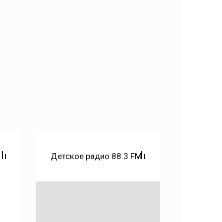
Радио 
Детское радио 88.3 FM
правда 