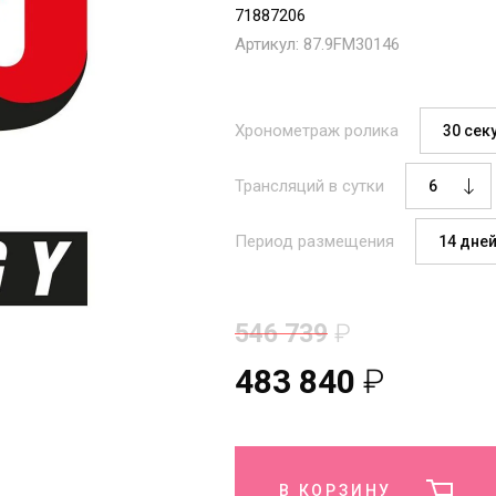
71887206
Артикул:
87.9FM30146
Хронометраж ролика
Трансляций в сутки
Период размещения
546 739
₽
483 840
₽
В КОРЗИНУ