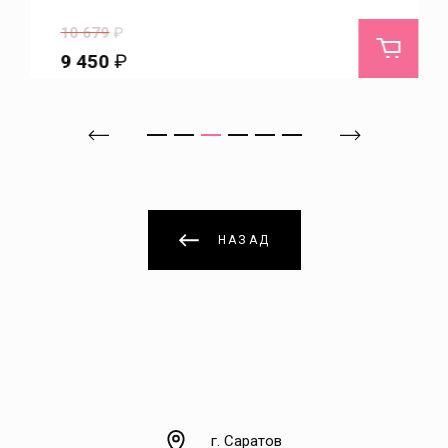
Ивановка
10 679
₽
9 450
₽
Ивантеевка
Идолга
Имени Карла Маркса
НАЗАД
Казачка
Калининск
Каменка
Каменский
г. Саратов