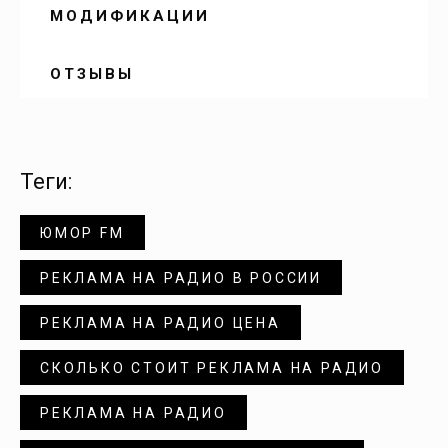
МОДИФИКАЦИИ
Воскресенское
ОТЗЫВЫ
Вязовка
Генеральское
теги:
Горный
ЮМОР FM
Давыдовка
РЕКЛАМА НА РАДИО В РОССИИ
РЕКЛАМА НА РАДИО ЦЕНА
Дергачи
СКОЛЬКО СТОИТ РЕКЛАМА НА РАДИО
Долина
РЕКЛАМА НА РАДИО