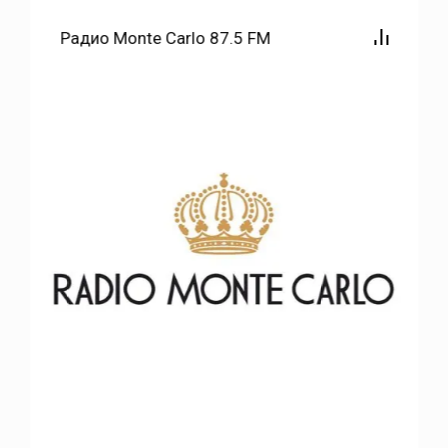
Радио Monte Carlo 87.5 FM
Ершов
Заветы Ильича
Загородный
Звонарёвка
Знаменский
Золотая Степь
Золотое