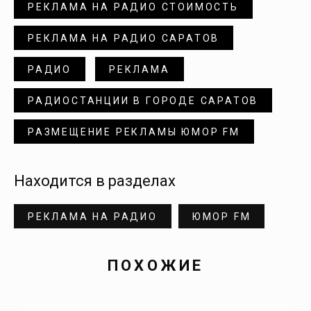
Донгуз
РЕКЛАМА НА РАДИО СТОИМОСТЬ
РЕКЛАМА НА РАДИО САРАТОВ
Дубки
РАДИО
РЕКЛАМА
Духовницкое
РАДИОСТАНЦИИ В ГОРОДЕ САРАТОВ
Дьяковка
РАЗМЕЩЕНИЕ РЕКЛАМЫ ЮМОР FM
Екатериновка
Находится в разделах
Елизаветино
РЕКЛАМА НА РАДИО
ЮМОР FM
Елшанка
ПОХОЖИЕ
Еруслан