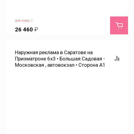
Ленинское
29 106
₽
26 460
₽
Липовка
Лощинный
Наружная реклама в Саратове на
Призматроне 6х3 • Большая Садовая -
Московская , автовокзал • Сторона А1
Луганское
Луговское
Лысые Горы
Любимово