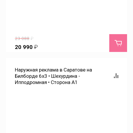
Дорожное радио
Берёзово
Русское радио
Бобровка
Радио Европа Плюс
Бородаевка
23 088
₽
20 990
₽
Бурный
Наружная реклама в Саратове на
Быков Отрог
Билборде 6х3 • Шехурдина -
Ипподромная • Сторона А1
Взлётный
Возрождение
Вольск