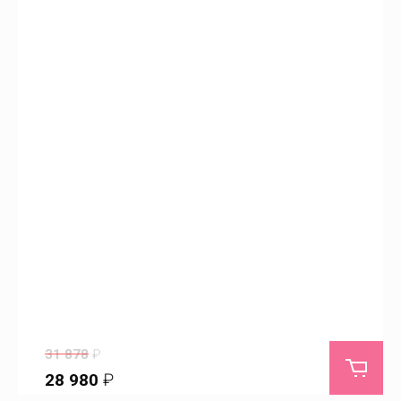
Натальино
Новая Краснянка
Новоалександровка
Новокривовка
Новопокровское
Новопушкинское
31 878
₽
Новоузенск
28 980
₽