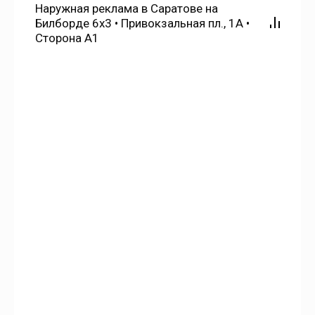
Наружная реклама в Саратове на
Красавка
Билборде 6х3 • Привокзальная пл., 1А •
Сторона А1
Красноармейск
Красный Кут
Красный Октябрь
Красный Текстильщик
Красный Яр
Кривояр
Куриловка