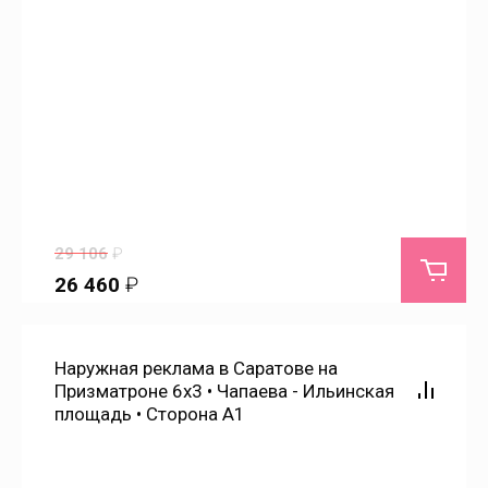
Малый Узень
Маркс
Маянга
Мечетное
29 106
₽
26 460
₽
Мизино-Лапшиновка
Мироновка
Наружная реклама в Саратове на
Призматроне 6х3 • Чапаева - Ильинская
площадь • Сторона А1
Михайловка
Мокроус