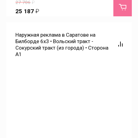
27 706
₽
25 187
₽
Ершов
Заветы Ильича
Наружная реклама в Саратове на
Билборде 6х3 • Вольский тракт -
Сокурский тракт (из города) • Сторона
Загородный
А1
Звонарёвка
Знаменский
Золотая Степь
Золотое