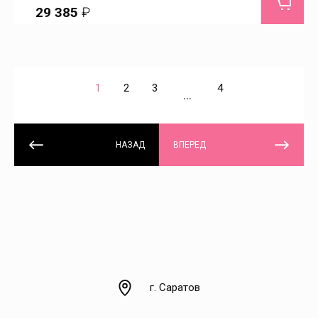
29 385
₽
Романовка
Ртищево
1
2
3
4
...
Ртищевский
НАЗАД
ВПЕРЕД
Рыбушка
Салтыковка
Самойловка
Светлый
г. Саратов