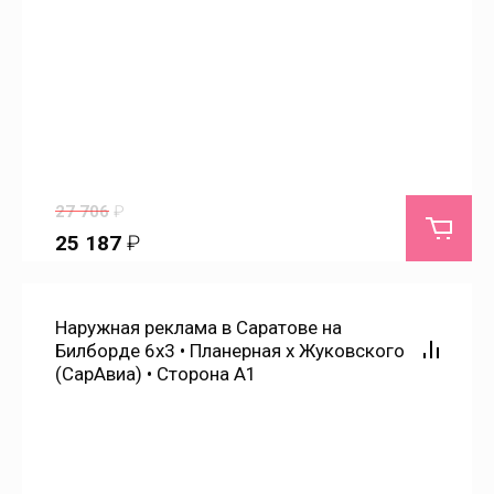
Ивановка
Ивантеевка
Идолга
27 706
₽
Имени Карла Маркса
25 187
₽
Казачка
Наружная реклама в Саратове на
Калининск
Билборде 6х3 • Планерная х Жуковского
(СарАвиа) • Сторона А1
Каменка
Каменский