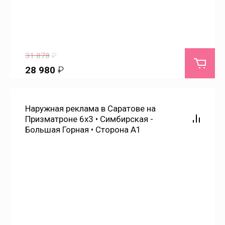
Основной
31 878
₽
Павловка
28 980
₽
Паницкая
Наружная реклама в Саратове на
Призматроне 6х3 • Симбирская -
Перелюб
Большая Горная • Сторона А1
Петровск
Пинеровка
Питерка