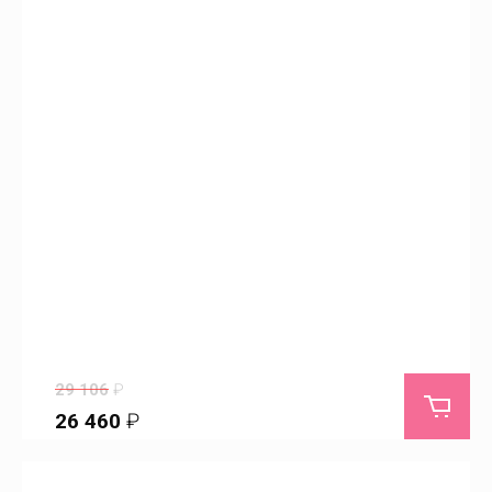
Квасниковка
Клещевка
Колос
Коминтерн
Комсомольское
Кормежка
29 106
₽
26 460
₽
Кочетное