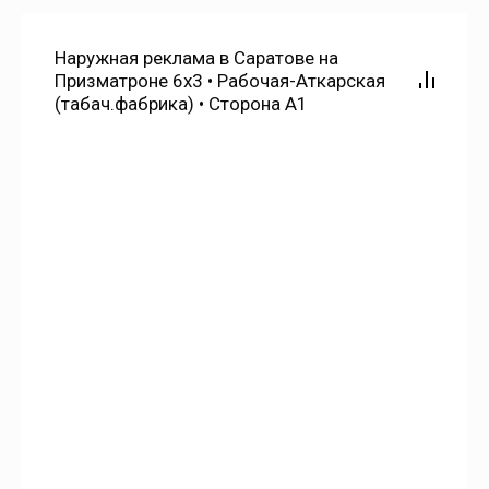
Новые Бурасы
Наружная реклама в Саратове на
Призматроне 6х3 • Рабочая-Аткарская
Озерки
(табач.фабрика) • Сторона А1
Озёрное
Озинки
Октябрьский Городок
Орлов Гай
Орловское
Осиновский