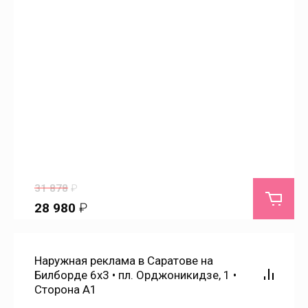
Подгорное
Подлесное
Прибрежный
Приволжский
Приволжское
31 878
₽
28 980
₽
Придорожный
Наружная реклама в Саратове на
Пробуждение
Билборде 6х3 • пл. Орджоникидзе, 1 •
Сторона А1