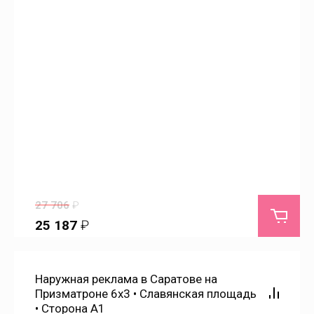
Воскресенское
Вязовка
Генеральское
Горный
Давыдовка
27 706
₽
25 187
₽
Дергачи
Долина
Наружная реклама в Саратове на
Призматроне 6х3 • Славянская площадь
• Сторона А1